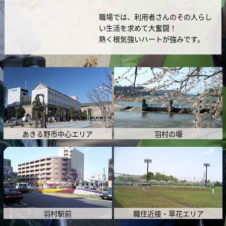
職場では、利用者さんのその人らし
い生活を求めて大奮闘！
熱く根気強いハートが強みです。
あきる野市中心エリア
羽村の堰
羽村駅前
職住近接・草花エリア