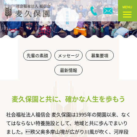
先輩の素顔
メッセージ
募集要項
最新情報
麦久保園と共に、確かな人生を歩もう
社会福祉法人福信会 麦久保園は1995年の開園以来、なく
てはならない特養施設として、地域と共に歩んでまいり
ました。秩父奥多摩山塊が広がり川風が吹く、河岸段