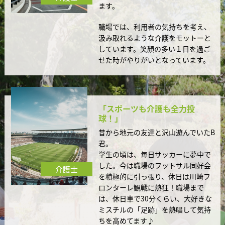
ます。
職場では、利用者の気持ちを考え、
汲み取れるような介護をモットーと
しています。笑顔の多い１日を過ご
せた時がやりがいとなっています。
「スポーツも介護も全力投
球！」
昔から地元の友達と沢山遊んでいたB
君。
学生の頃は、毎日サッカーに夢中で
した。今は職場のフットサル同好会
介護士
を積極的に引っ張り、休日は川崎フ
ロンターレ観戦に熱狂！職場まで
は、休日車で30分くらい、大好きな
ミスチルの「足跡」を熱唱して気持
ちを高めてます♪