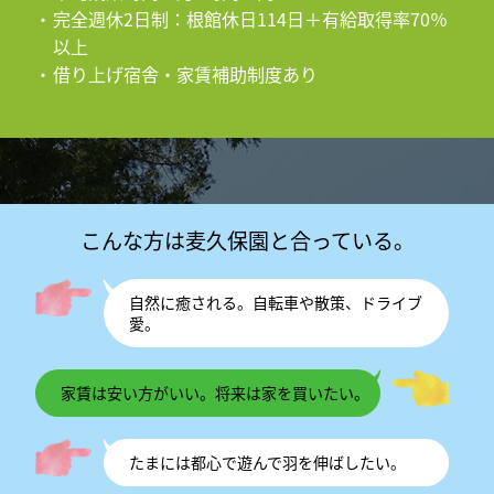
完全週休2日制：根館休日114日＋有給取得率70％
以上
借り上げ宿舎・家賃補助制度あり
こんな方は麦久保園と合っている。
自然に癒される。自転車や散策、ドライブ
愛。
家賃は安い方がいい。将来は家を買いたい。
たまには都心で遊んで羽を伸ばしたい。