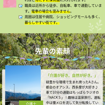
職員は近所から徒歩、自転車、車で通勤していま
す。
電車の場合も混みません
。
周囲は住居や病院、ショッピングモールも多く、
暮らしやすい街です。
先輩の素顔
「介護が好き。自然が好き。」
緑豊かな環境で生まれ育ったAさん。
都会のオアシス、西多摩が大好き♪
車で10分の通勤はもっぱらラジオの
「NACK５」！趣味は温泉旅行。運転
中は懐メロを流して気分転換してい
介護士