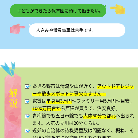
子どもができたら保育園に預けて働きたい。
人込みや満員電車は苦手です。
あきる野市は清流や山が近く、
アウトドアレジャ
ーや散歩スポットに事欠きません！
家賃は
単身用3万円
～ファミリー用5万円～目安。
1000万円台か
ら戸建が買えて、治安良好。
青梅線でも五日市線でも
大体60分で都心
へ出られ
ます。人気の立川は20分くらい。
近郊の自治体の待機児童数は問題なく、概ね、そ
れほど
待たずに保育園
に入れられます。