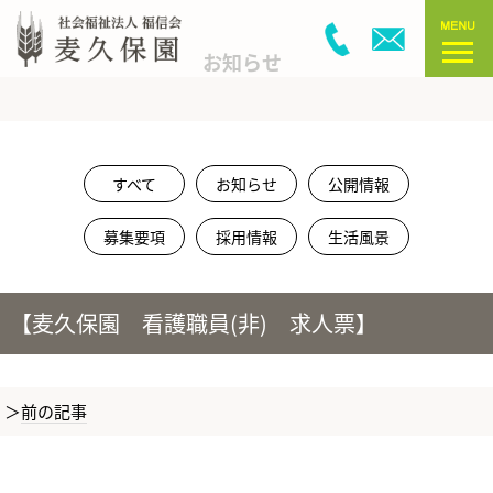
お知らせ
すべて
お知らせ
公開情報
募集要項
採用情報
生活風景
【麦久保園 看護職員(非) 求人票】
前の記事